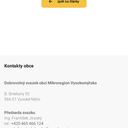
zpět na články
Kontakty obce
Dobrovolný svazek obcí Mikroregion Vysokomýtsko
B. Smetany 92
566 01 Vysoké Mýto
Předseda svazku
Ing. František Jiraský
tel.:
+420 465 466 124