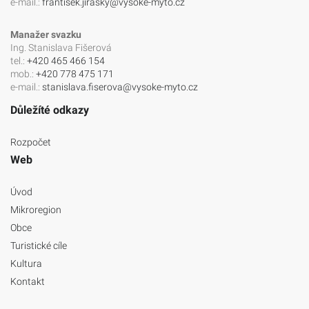
e-mail.:
frantisek.jirasky@vysoke-myto.cz
Manažer svazku
Ing. Stanislava Fišerová
tel.:
+420 465 466 154
mob.:
+420 778 475 171
e-mail.:
stanislava.fiserova@vysoke-myto.cz
Důležíté odkazy
Rozpočet
Web
Úvod
Mikroregion
Obce
Turistické cíle
Kultura
Kontakt