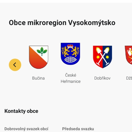
Obce mikroregion Vysokomýtsko
České
Bučina
Dobříkov
Dž
Tisová
Heřmanice
Kontakty obce
Dobrovolný svazek obcí
Předseda svazku