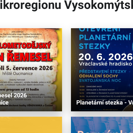
ikroregionu Vysokomýts
esel 2026
ice
Planetární stezka - V