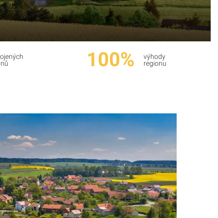
100%
ojených
výhody
anů
regionu