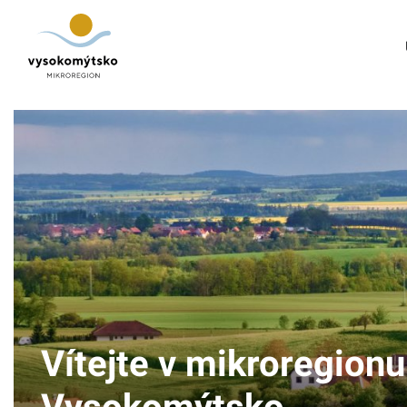
Úvod
Mikroregion
Obce
Turistické cíle
Kultura
Kontakt
Vítejte v mikroregionu