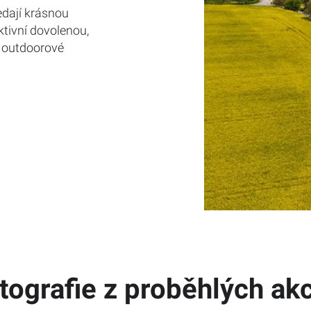
ledají krásnou
aktivní dovolenou,
o outdoorové
tografie z proběhlých akc