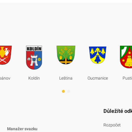
bánov
Koldín
Leština
Oucmanice
Pust
Důležíté od
Rozpočet
Manažer svazku