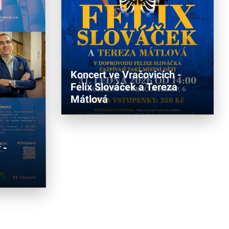
Koncert ve Vračovicích -
Felix Slováček a Tereza
Mátlová
 -