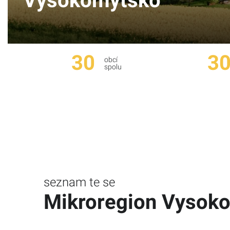
Vysokomýtsko
30
30
obcí
spolu
seznam te se
Mikroregion Vysok