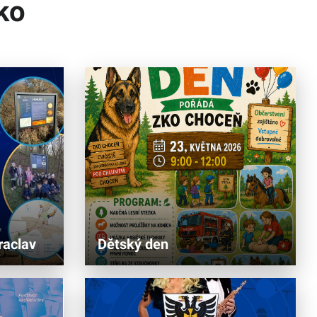
ko
raclav
Dětský den