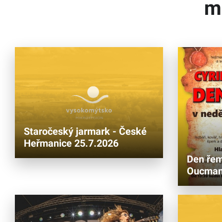
m
Staročeský jarmark - České
Heřmanice 25.7.2026
Den řem
Oucman