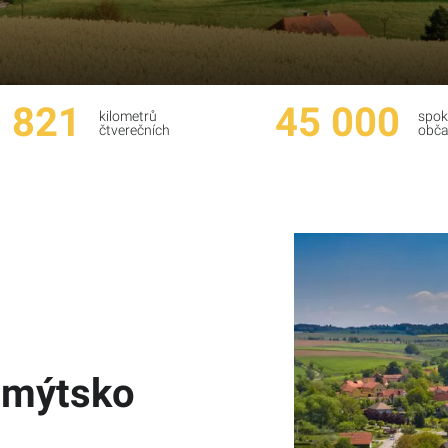
 821
45 000
kilometrů
spok
čtverečních
obč
omýtsko