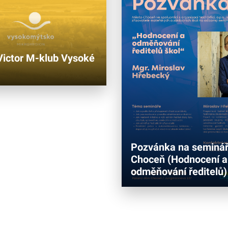
Victor M-klub Vysoké
Pozvánka na seminář
Choceň (Hodnocení a
odměňování ředitelů)