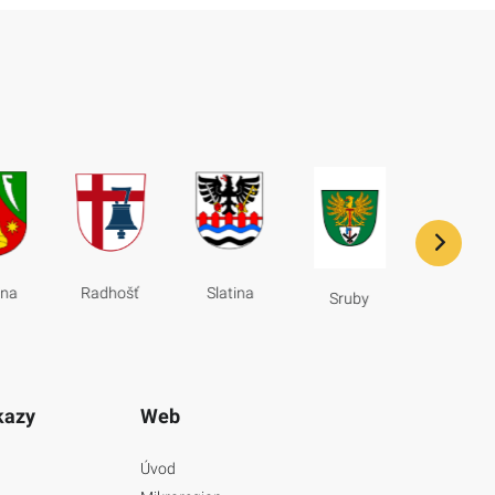
Sudslav
ina
Radhošť
Slatina
Sruby
kazy
Web
Úvod