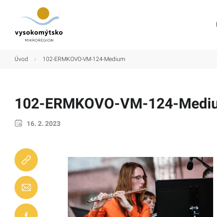
Úvod
Úvod
›
102-ERMKOVO-VM-124-Medium
Mikroregion
Obce
102-ERMKOVO-VM-124-Medi
Turistické cíle
16. 2. 2023
Kultura
Kontakt