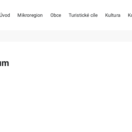
Úvod
Mikroregion
Obce
Turistické cíle
Kultura
K
um