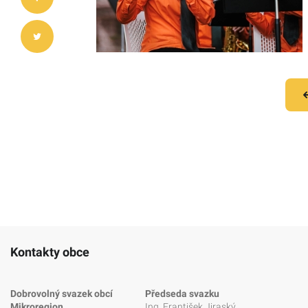
Kontakty obce
Dobrovolný svazek obcí
Předseda svazku
Mikroregion
Ing. František Jiraský