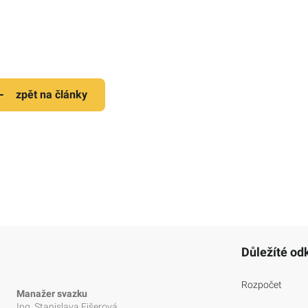
zpět na články
Důležíté od
Rozpočet
Manažer svazku
Ing. Stanislava Fišerová