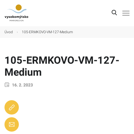
Úvod
Úvod
›
105-ERMKOVO-VM-127-Medium
Mikroregion
Obce
105-ERMKOVO-VM-127-
Turistické cíle
Medium
Kultura
16. 2. 2023
Kontakt