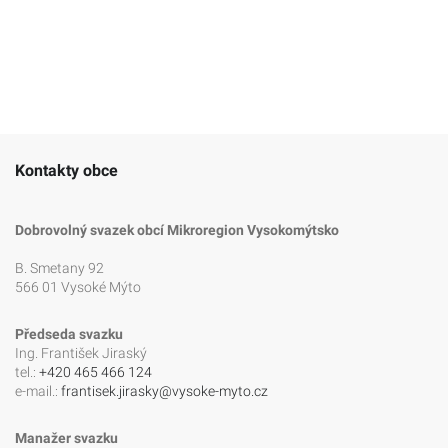
Kontakty obce
Dobrovolný svazek obcí Mikroregion Vysokomýtsko
B. Smetany 92
566 01 Vysoké Mýto
Předseda svazku
Ing. František Jiraský
tel.:
+420 465 466 124
e-mail.:
frantisek.jirasky@vysoke-myto.cz
Manažer svazku