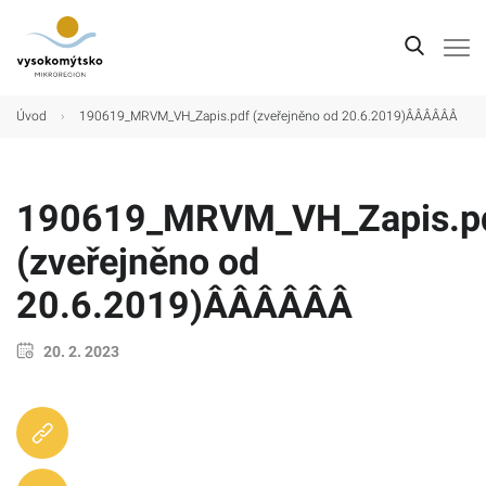
Úvod
Úvod
›
190619_MRVM_VH_Zapis.pdf (zveřejněno od 20.6.2019)ÂÂÂÂÂÂ
Mikroregion
Obce
190619_MRVM_VH_Zapis.p
Turistické cíle
(zveřejněno od
Kultura
20.6.2019)ÂÂÂÂÂÂ
Kontakt
20. 2. 2023