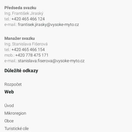
Předseda svazku
Ing. František Jiraský
tel.:
+420 465 466 124
e-mail.:
frantisek.jirasky@vysoke-myto.cz
Manažer svazku
Ing. Stanislava Fišerová
tel.:
+420 465 466 154
mob.:
+420 778 475 171
e-mail.:
stanislava.fiserova@vysoke-myto.cz
Důležíté odkazy
Rozpočet
Web
Úvod
Mikroregion
Obce
Turistické cíle