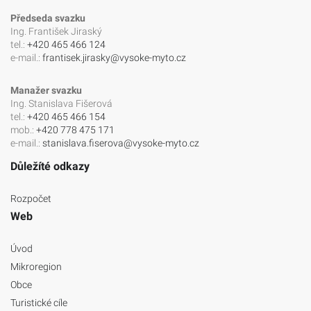
Předseda svazku
Ing. František Jiraský
tel.:
+420 465 466 124
e-mail.:
frantisek.jirasky@vysoke-myto.cz
Manažer svazku
Ing. Stanislava Fišerová
tel.:
+420 465 466 154
mob.:
+420 778 475 171
e-mail.:
stanislava.fiserova@vysoke-myto.cz
Důležíté odkazy
Rozpočet
Web
Úvod
Mikroregion
Obce
Turistické cíle