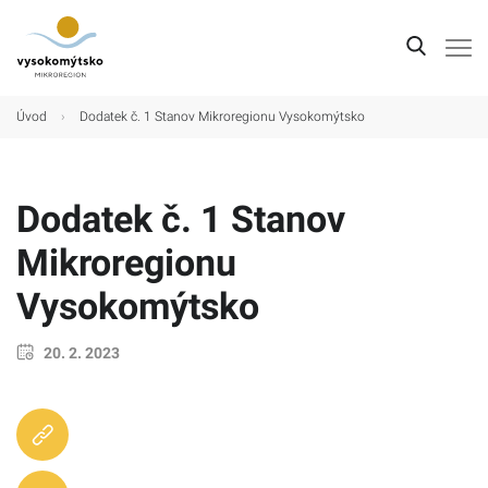
Úvod
Úvod
›
Dodatek č. 1 Stanov Mikroregionu Vysokomýtsko
Mikroregion
Obce
Dodatek č. 1 Stanov
Turistické cíle
Mikroregionu
Kultura
Vysokomýtsko
Kontakt
20. 2. 2023