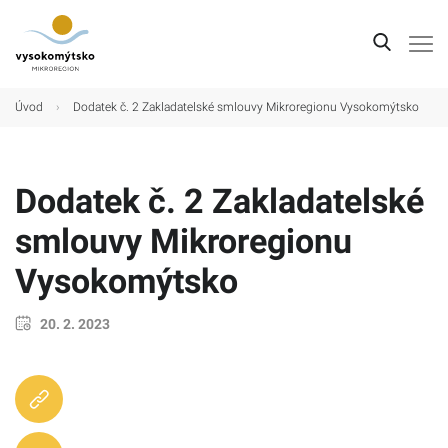
Úvod
Úvod
›
Dodatek č. 2 Zakladatelské smlouvy Mikroregionu Vysokomýtsko
Mikroregion
Obce
Dodatek č. 2 Zakladatelské
Turistické cíle
smlouvy Mikroregionu
Kultura
Vysokomýtsko
Kontakt
20. 2. 2023