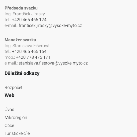
Předseda svazku
Ing. František Jiraský
tel.:
+420 465 466 124
e-mail.:
frantisek.jirasky@vysoke-myto.cz
Manažer svazku
Ing. Stanislava Fišerová
tel.:
+420 465 466 154
mob.:
+420 778 475 171
e-mail.:
stanislava.fiserova@vysoke-myto.cz
Důležíté odkazy
Rozpočet
Web
Úvod
Mikroregion
Obce
Turistické cíle