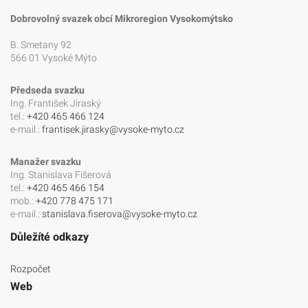
Dobrovolný svazek obcí Mikroregion Vysokomýtsko
B. Smetany 92
566 01 Vysoké Mýto
Předseda svazku
Ing. František Jiraský
tel.:
+420 465 466 124
e-mail.:
frantisek.jirasky@vysoke-myto.cz
Manažer svazku
Ing. Stanislava Fišerová
tel.:
+420 465 466 154
mob.:
+420 778 475 171
e-mail.:
stanislava.fiserova@vysoke-myto.cz
Důležíté odkazy
Rozpočet
Web