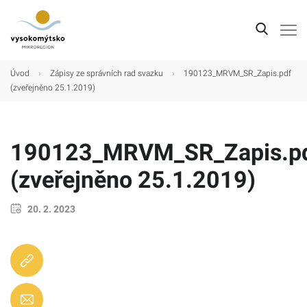
Úvod
Úvod
›
Zápisy ze správních rad svazku
›
190123_MRVM_SR_Zapis.pdf
(zveřejněno 25.1.2019)
Mikroregion
Obce
190123_MRVM_SR_Zapis.p
Turistické cíle
(zveřejněno 25.1.2019)
Kultura
Kontakt
20. 2. 2023