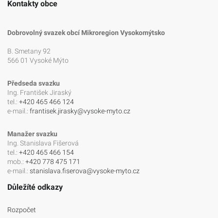
Kontakty obce
Dobrovolný svazek obcí Mikroregion Vysokomýtsko
B. Smetany 92
566 01 Vysoké Mýto
Předseda svazku
Ing. František Jiraský
tel.:
+420 465 466 124
e-mail.:
frantisek.jirasky@vysoke-myto.cz
Manažer svazku
Ing. Stanislava Fišerová
tel.:
+420 465 466 154
mob.:
+420 778 475 171
e-mail.:
stanislava.fiserova@vysoke-myto.cz
Důležíté odkazy
Rozpočet