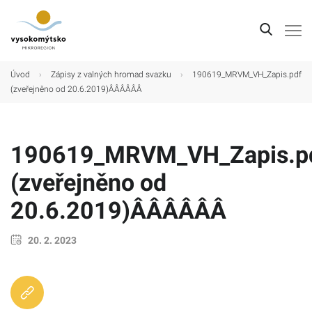
Úvod
Úvod
›
Zápisy z valných hromad svazku
›
190619_MRVM_VH_Zapis.pdf
(zveřejněno od 20.6.2019)ÂÂÂÂÂÂ
Mikroregion
Obce
190619_MRVM_VH_Zapis.p
Turistické cíle
(zveřejněno od
Kultura
20.6.2019)ÂÂÂÂÂÂ
Kontakt
20. 2. 2023