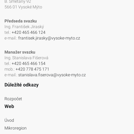
B. Smetany 92
566 01 Vysoké Mýto
Předseda svazku
Ing. František Jiraský
tel.:
+420 465 466 124
e-mail.:
frantisek.jirasky@vysoke-myto.cz
Manažer svazku
Ing. Stanislava Fišerová
tel.:
+420 465 466 154
mob.:
+420 778 475 171
e-mail.:
stanislava.fiserova@vysoke-myto.cz
Důležíté odkazy
Rozpočet
Web
Úvod
Mikroregion