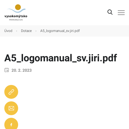
Úvod
Úvod
›
Dotace
›
A5_logomanual_sv.jiri.pdf
Mikroregion
Obce
A5_logomanual_sv.jiri.pdf
Turistické cíle
20. 2. 2023
Kultura
Kontakt