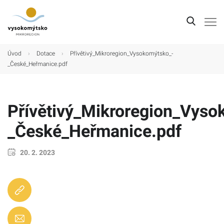
Úvod
Úvod
›
Dotace
›
Přívětivý_Mikroregion_Vysokomýtsko_-
_České_Heřmanice.pdf
Mikroregion
Obce
Přívětivý_Mikroregion_Vyso
Turistické cíle
_České_Heřmanice.pdf
Kultura
Kontakt
20. 2. 2023