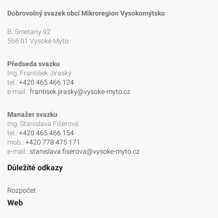
Dobrovolný svazek obcí Mikroregion Vysokomýtsko
B. Smetany 92
566 01 Vysoké Mýto
Předseda svazku
Ing. František Jiraský
tel.:
+420 465 466 124
e-mail.:
frantisek.jirasky@vysoke-myto.cz
Manažer svazku
Ing. Stanislava Fišerová
tel.:
+420 465 466 154
mob.:
+420 778 475 171
e-mail.:
stanislava.fiserova@vysoke-myto.cz
Důležíté odkazy
Rozpočet
Web