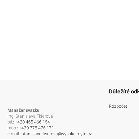
Důležíté od
Rozpočet
Manažer svazku
Ing. Stanislava Fišerová
tel.:
+420 465 466 154
mob.:
+420 778 475 171
e-mail.:
stanislava.fiserova@vysoke-myto.cz