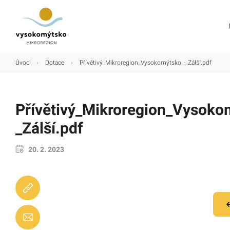
Úvod
Úvod
›
Dotace
›
Přívětivý_Mikroregion_Vysokomýtsko_-_Zálší.pdf
Mikroregion
Obce
Přívětivý_Mikroregion_Vysoko
Turistické cíle
_Zálší.pdf
Kultura
20. 2. 2023
Kontakt