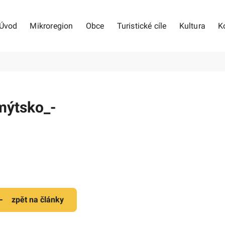
Úvod
Mikroregion
Obce
Turistické cíle
Kultura
K
mýtsko_-
zpět na články