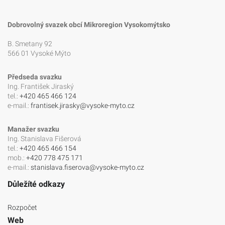
Dobrovolný svazek obcí Mikroregion Vysokomýtsko
B. Smetany 92
566 01 Vysoké Mýto
Předseda svazku
Ing. František Jiraský
tel.:
+420 465 466 124
e-mail.:
frantisek.jirasky@vysoke-myto.cz
Manažer svazku
Ing. Stanislava Fišerová
tel.:
+420 465 466 154
mob.:
+420 778 475 171
e-mail.:
stanislava.fiserova@vysoke-myto.cz
Důležíté odkazy
Rozpočet
Web