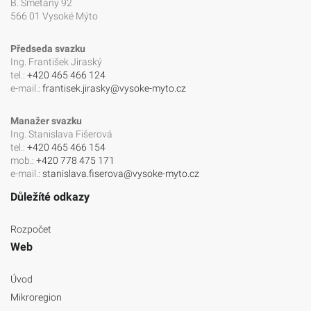
B. Smetany 92
566 01 Vysoké Mýto
Předseda svazku
Ing. František Jiraský
tel.:
+420 465 466 124
e-mail.:
frantisek.jirasky@vysoke-myto.cz
Manažer svazku
Ing. Stanislava Fišerová
tel.:
+420 465 466 154
mob.:
+420 778 475 171
e-mail.:
stanislava.fiserova@vysoke-myto.cz
Důležíté odkazy
Rozpočet
Web
Úvod
Mikroregion