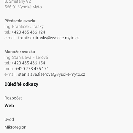
B. Smetany 92
566 01 Vysoké Mýto
Předseda svazku
Ing. František Jiraský
tel.:
+420 465 466 124
e-mail.:
frantisek.jirasky@vysoke-myto.cz
Manažer svazku
Ing. Stanislava Fišerová
tel.:
+420 465 466 154
mob.:
+420 778 475 171
e-mail.:
stanislava.fiserova@vysoke-myto.cz
Důležíté odkazy
Rozpočet
Web
Úvod
Mikroregion