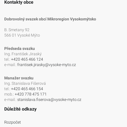
Kontakty obce
Dobrovolný svazek obcí Mikroregion Vysokomýtsko
B. Smetany 92
566 01 Vysoké Mýto
Předseda svazku
Ing. František Jiraský
tel.:
+420 465 466 124
e-mail.:
frantisek.jirasky@vysoke-myto.cz
Manažer svazku
Ing. Stanislava Fišerová
tel.:
+420 465 466 154
mob.:
+420 778 475 171
e-mail.:
stanislava.fiserova@vysoke-myto.cz
Důležíté odkazy
Rozpočet