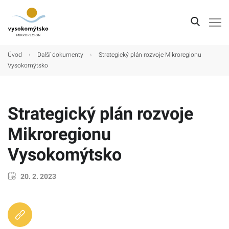
Úvod
Úvod
›
Další dokumenty
›
Strategický plán rozvoje Mikroregionu
Vysokomýtsko
Mikroregion
Obce
Strategický plán rozvoje
Turistické cíle
Mikroregionu
Kultura
Vysokomýtsko
Kontakt
20. 2. 2023