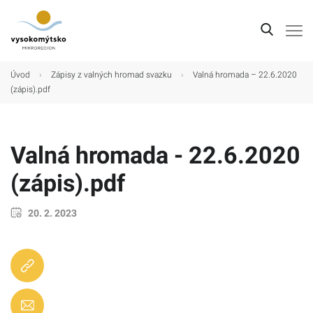
Úvod
Úvod
›
Zápisy z valných hromad svazku
›
Valná hromada – 22.6.2020
(zápis).pdf
Mikroregion
Obce
Valná hromada - 22.6.2020
Turistické cíle
(zápis).pdf
Kultura
Kontakt
20. 2. 2023