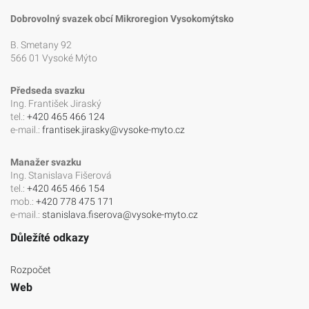
Dobrovolný svazek obcí Mikroregion Vysokomýtsko
B. Smetany 92
566 01 Vysoké Mýto
Předseda svazku
Ing. František Jiraský
tel.:
+420 465 466 124
e-mail.:
frantisek.jirasky@vysoke-myto.cz
Manažer svazku
Ing. Stanislava Fišerová
tel.:
+420 465 466 154
mob.:
+420 778 475 171
e-mail.:
stanislava.fiserova@vysoke-myto.cz
Důležíté odkazy
Rozpočet
Web