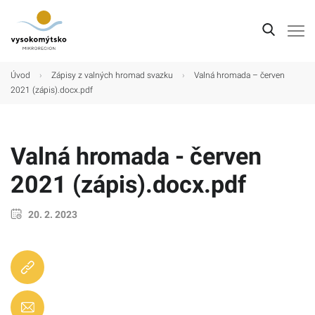
Úvod
Úvod
›
Zápisy z valných hromad svazku
›
Valná hromada – červen
2021 (zápis).docx.pdf
Mikroregion
Obce
Valná hromada - červen
Turistické cíle
2021 (zápis).docx.pdf
Kultura
Kontakt
20. 2. 2023