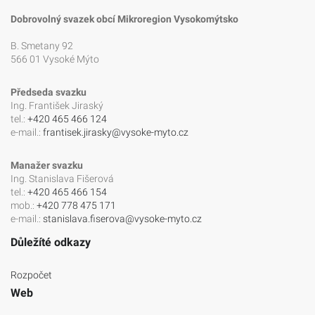
Dobrovolný svazek obcí Mikroregion Vysokomýtsko
B. Smetany 92
566 01 Vysoké Mýto
Předseda svazku
Ing. František Jiraský
tel.:
+420 465 466 124
e-mail.:
frantisek.jirasky@vysoke-myto.cz
Manažer svazku
Ing. Stanislava Fišerová
tel.:
+420 465 466 154
mob.:
+420 778 475 171
e-mail.:
stanislava.fiserova@vysoke-myto.cz
Důležíté odkazy
Rozpočet
Web