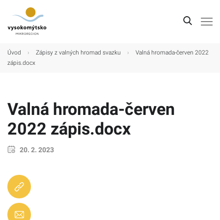
Úvod
Úvod
›
Zápisy z valných hromad svazku
›
Valná hromada-červen 2022
zápis.docx
Mikroregion
Obce
Valná hromada-červen
Turistické cíle
2022 zápis.docx
Kultura
Kontakt
20. 2. 2023