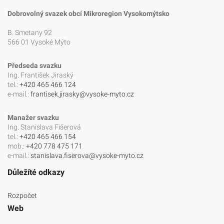
Dobrovolný svazek obcí Mikroregion Vysokomýtsko
B. Smetany 92
566 01 Vysoké Mýto
Předseda svazku
Ing. František Jiraský
tel.:
+420 465 466 124
e-mail.:
frantisek.jirasky@vysoke-myto.cz
Manažer svazku
Ing. Stanislava Fišerová
tel.:
+420 465 466 154
mob.:
+420 778 475 171
e-mail.:
stanislava.fiserova@vysoke-myto.cz
Důležíté odkazy
Rozpočet
Web