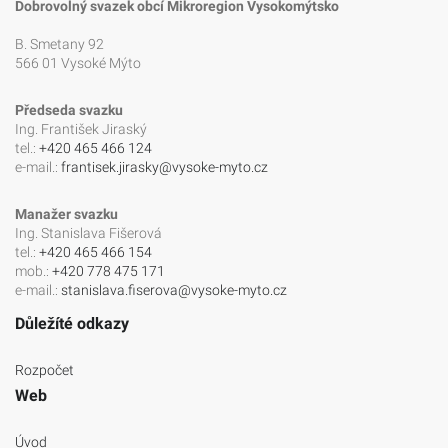
Dobrovolný svazek obcí Mikroregion Vysokomýtsko
B. Smetany 92
566 01 Vysoké Mýto
Předseda svazku
Ing. František Jiraský
tel.:
+420 465 466 124
e-mail.:
frantisek.jirasky@vysoke-myto.cz
Manažer svazku
Ing. Stanislava Fišerová
tel.:
+420 465 466 154
mob.:
+420 778 475 171
e-mail.:
stanislava.fiserova@vysoke-myto.cz
Důležíté odkazy
Rozpočet
Web
Úvod