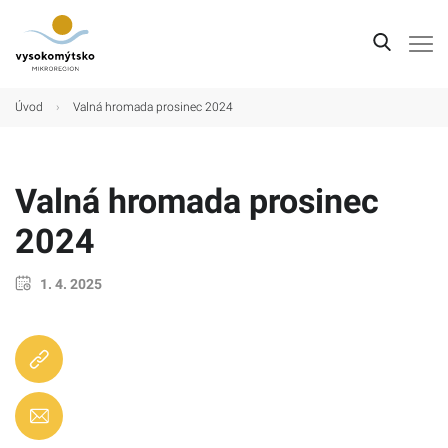
Úvod
Úvod
›
Valná hromada prosinec 2024
Mikroregion
Obce
Valná hromada prosinec
Turistické cíle
2024
Kultura
1. 4. 2025
Kontakt