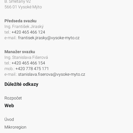
B. Smetany 92
566 01 Vysoké Mýto
Předseda svazku
Ing. František Jiraský
tel.:
+420 465 466 124
e-mail.:
frantisek.jirasky@vysoke-myto.cz
Manažer svazku
Ing. Stanislava Fišerová
tel.:
+420 465 466 154
mob.:
+420 778 475 171
e-mail.:
stanislava.fiserova@vysoke-myto.cz
Důležíté odkazy
Rozpočet
Web
Úvod
Mikroregion