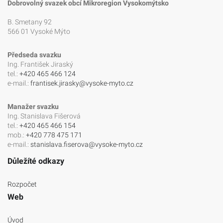
Dobrovolný svazek obcí Mikroregion Vysokomýtsko
B. Smetany 92
566 01 Vysoké Mýto
Předseda svazku
Ing. František Jiraský
tel.:
+420 465 466 124
e-mail.:
frantisek.jirasky@vysoke-myto.cz
Manažer svazku
Ing. Stanislava Fišerová
tel.:
+420 465 466 154
mob.:
+420 778 475 171
e-mail.:
stanislava.fiserova@vysoke-myto.cz
Důležíté odkazy
Rozpočet
Web
Úvod