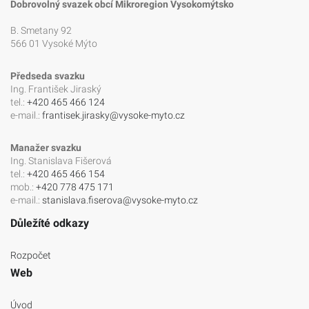
Dobrovolný svazek obcí Mikroregion Vysokomýtsko
B. Smetany 92
566 01 Vysoké Mýto
Předseda svazku
Ing. František Jiraský
tel.:
+420 465 466 124
e-mail.:
frantisek.jirasky@vysoke-myto.cz
Manažer svazku
Ing. Stanislava Fišerová
tel.:
+420 465 466 154
mob.:
+420 778 475 171
e-mail.:
stanislava.fiserova@vysoke-myto.cz
Důležíté odkazy
Rozpočet
Web
Úvod