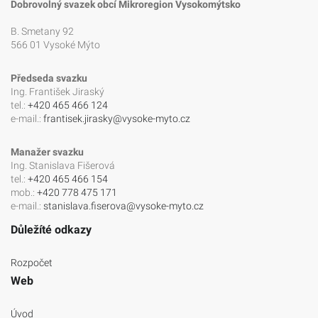
Dobrovolný svazek obcí Mikroregion Vysokomýtsko
B. Smetany 92
566 01 Vysoké Mýto
Předseda svazku
Ing. František Jiraský
tel.:
+420 465 466 124
e-mail.:
frantisek.jirasky@vysoke-myto.cz
Manažer svazku
Ing. Stanislava Fišerová
tel.:
+420 465 466 154
mob.:
+420 778 475 171
e-mail.:
stanislava.fiserova@vysoke-myto.cz
Důležíté odkazy
Rozpočet
Web
Úvod