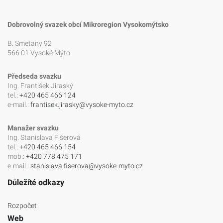
Dobrovolný svazek obcí Mikroregion Vysokomýtsko
B. Smetany 92
566 01 Vysoké Mýto
Předseda svazku
Ing. František Jiraský
tel.:
+420 465 466 124
e-mail.:
frantisek.jirasky@vysoke-myto.cz
Manažer svazku
Ing. Stanislava Fišerová
tel.:
+420 465 466 154
mob.:
+420 778 475 171
e-mail.:
stanislava.fiserova@vysoke-myto.cz
Důležíté odkazy
Rozpočet
Web