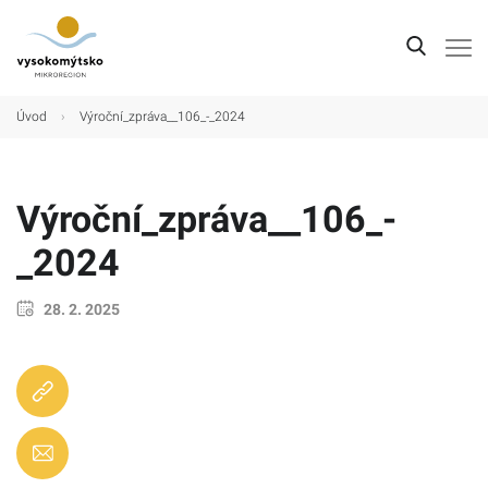
Úvod
Úvod
›
Výroční_zpráva__106_-_2024
Mikroregion
Obce
Výroční_zpráva__106_-
Turistické cíle
_2024
Kultura
28. 2. 2025
Kontakt