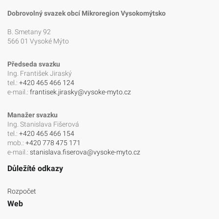
Dobrovolný svazek obcí Mikroregion Vysokomýtsko
B. Smetany 92
566 01 Vysoké Mýto
Předseda svazku
Ing. František Jiraský
tel.:
+420 465 466 124
e-mail.:
frantisek.jirasky@vysoke-myto.cz
Manažer svazku
Ing. Stanislava Fišerová
tel.:
+420 465 466 154
mob.:
+420 778 475 171
e-mail.:
stanislava.fiserova@vysoke-myto.cz
Důležíté odkazy
Rozpočet
Web