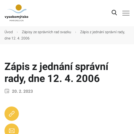
Úvod
Úvod
›
Zápisy ze správních rad svazku
›
Zápis z jednání správní rady,
dne 12. 4. 2006
Mikroregion
Obce
Zápis z jednání správní
Turistické cíle
rady, dne 12. 4. 2006
Kultura
Kontakt
20. 2. 2023