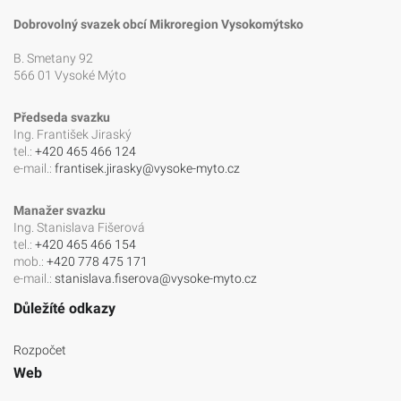
Dobrovolný svazek obcí Mikroregion Vysokomýtsko
B. Smetany 92
566 01 Vysoké Mýto
Předseda svazku
Ing. František Jiraský
tel.:
+420 465 466 124
e-mail.:
frantisek.jirasky@vysoke-myto.cz
Manažer svazku
Ing. Stanislava Fišerová
tel.:
+420 465 466 154
mob.:
+420 778 475 171
e-mail.:
stanislava.fiserova@vysoke-myto.cz
Důležíté odkazy
Rozpočet
Web