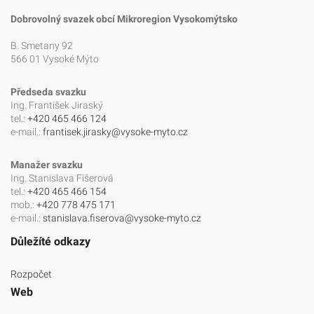
Dobrovolný svazek obcí Mikroregion Vysokomýtsko
B. Smetany 92
566 01 Vysoké Mýto
Předseda svazku
Ing. František Jiraský
tel.:
+420 465 466 124
e-mail.:
frantisek.jirasky@vysoke-myto.cz
Manažer svazku
Ing. Stanislava Fišerová
tel.:
+420 465 466 154
mob.:
+420 778 475 171
e-mail.:
stanislava.fiserova@vysoke-myto.cz
Důležíté odkazy
Rozpočet
Web