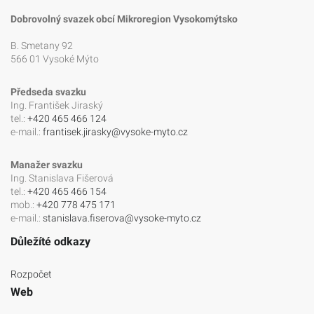
Dobrovolný svazek obcí Mikroregion Vysokomýtsko
B. Smetany 92
566 01 Vysoké Mýto
Předseda svazku
Ing. František Jiraský
tel.:
+420 465 466 124
e-mail.:
frantisek.jirasky@vysoke-myto.cz
Manažer svazku
Ing. Stanislava Fišerová
tel.:
+420 465 466 154
mob.:
+420 778 475 171
e-mail.:
stanislava.fiserova@vysoke-myto.cz
Důležíté odkazy
Rozpočet
Web