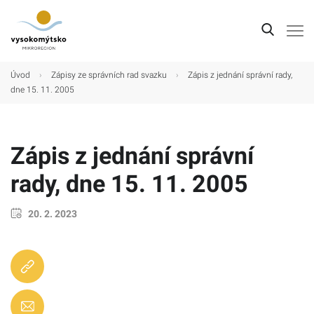
Úvod
Úvod
›
Zápisy ze správních rad svazku
›
Zápis z jednání správní rady,
dne 15. 11. 2005
Mikroregion
Obce
Zápis z jednání správní
Turistické cíle
rady, dne 15. 11. 2005
Kultura
Kontakt
20. 2. 2023