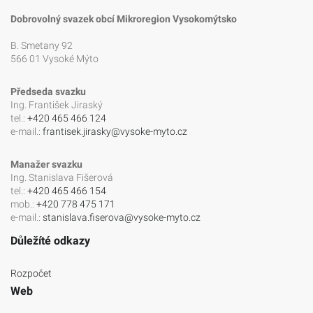
Dobrovolný svazek obcí Mikroregion Vysokomýtsko
B. Smetany 92
566 01 Vysoké Mýto
Předseda svazku
Ing. František Jiraský
tel.:
+420 465 466 124
e-mail.:
frantisek.jirasky@vysoke-myto.cz
Manažer svazku
Ing. Stanislava Fišerová
tel.:
+420 465 466 154
mob.:
+420 778 475 171
e-mail.:
stanislava.fiserova@vysoke-myto.cz
Důležíté odkazy
Rozpočet
Web