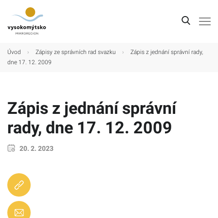
Úvod
Úvod
›
Zápisy ze správních rad svazku
›
Zápis z jednání správní rady,
dne 17. 12. 2009
Mikroregion
Obce
Zápis z jednání správní
Turistické cíle
rady, dne 17. 12. 2009
Kultura
Kontakt
20. 2. 2023