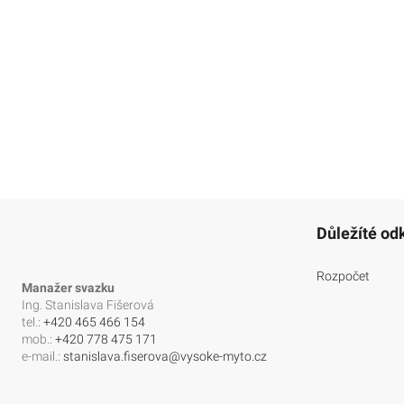
Důležíté od
Rozpočet
Manažer svazku
Ing. Stanislava Fišerová
tel.:
+420 465 466 154
mob.:
+420 778 475 171
e-mail.:
stanislava.fiserova@vysoke-myto.cz