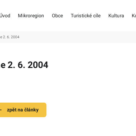
Úvod
Mikroregion
Obce
Turistické cíle
Kultura
K
ne 2. 6. 2004
ne 2. 6. 2004
zpět na články