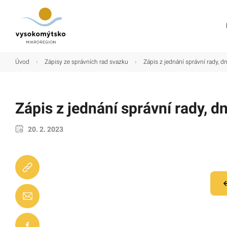
Úvod
Úvod
›
Zápisy ze správních rad svazku
›
Zápis z jednání správní rady, d
Mikroregion
Obce
Zápis z jednání správní rady, d
Turistické cíle
20. 2. 2023
Kultura
Kontakt