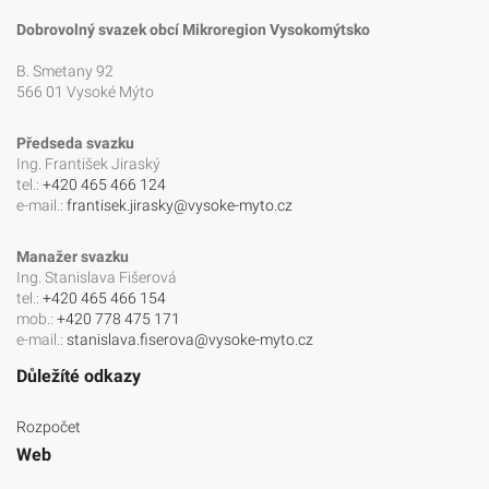
Dobrovolný svazek obcí Mikroregion Vysokomýtsko
B. Smetany 92
566 01 Vysoké Mýto
Předseda svazku
Ing. František Jiraský
tel.:
+420 465 466 124
e-mail.:
frantisek.jirasky@vysoke-myto.cz
Manažer svazku
Ing. Stanislava Fišerová
tel.:
+420 465 466 154
mob.:
+420 778 475 171
e-mail.:
stanislava.fiserova@vysoke-myto.cz
Důležíté odkazy
Rozpočet
Web