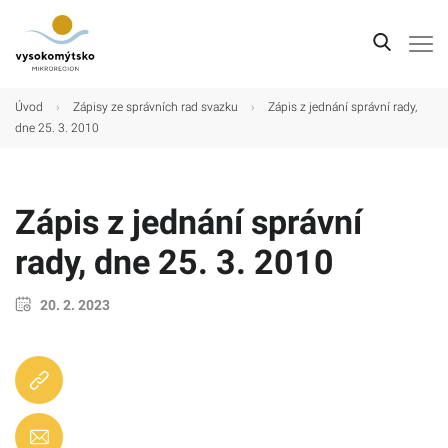
Úvod
Úvod
›
Zápisy ze správních rad svazku
›
Zápis z jednání správní rady,
dne 25. 3. 2010
Mikroregion
Obce
Zápis z jednání správní
Turistické cíle
rady, dne 25. 3. 2010
Kultura
Kontakt
20. 2. 2023