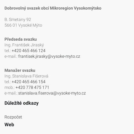
Dobrovolný svazek obcí Mikroregion Vysokomýtsko
B. Smetany 92
566 01 Vysoké Mýto
Předseda svazku
Ing. František Jiraský
tel.:
+420 465 466 124
e-mail.:
frantisek.jirasky@vysoke-myto.cz
Manažer svazku
Ing. Stanislava Fišerová
tel.:
+420 465 466 154
mob.:
+420 778 475 171
e-mail.:
stanislava.fiserova@vysoke-myto.cz
Důležíté odkazy
Rozpočet
Web