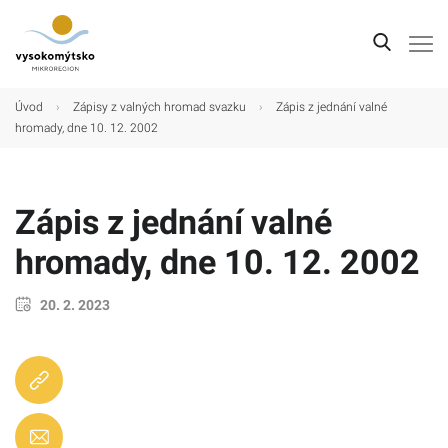
Úvod
Úvod
›
Zápisy z valných hromad svazku
›
Zápis z jednání valné
hromady, dne 10. 12. 2002
Mikroregion
Obce
Zápis z jednání valné
Turistické cíle
hromady, dne 10. 12. 2002
Kultura
Kontakt
20. 2. 2023