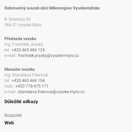
Dobrovolný svazek obcí Mikroregion Vysokomýtsko
B. Smetany 92
566 01 Vysoké Mýto
Předseda svazku
Ing. František Jiraský
tel.:
+420 465 466 124
e-mail.:
frantisek.jirasky@vysoke-myto.cz
Manažer svazku
Ing. Stanislava Fišerová
tel.:
+420 465 466 154
mob.:
+420 778 475 171
e-mail.:
stanislava.fiserova@vysoke-myto.cz
Důležíté odkazy
Rozpočet
Web