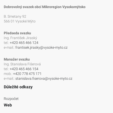
Dobrovolný svazek obcí Mikroregion Vysokomýtsko
B. Smetany 92
566 01 Vysoké Mýto
Předseda svazku
Ing. František Jiraský
tel.:
+420 465 466 124
e-mail.:
frantisek.jirasky@vysoke-myto.cz
Manažer svazku
Ing. Stanislava Fišerová
tel.:
+420 465 466 154
mob.:
+420 778 475 171
e-mail.:
stanislava.fiserova@vysoke-myto.cz
Důležíté odkazy
Rozpočet
Web