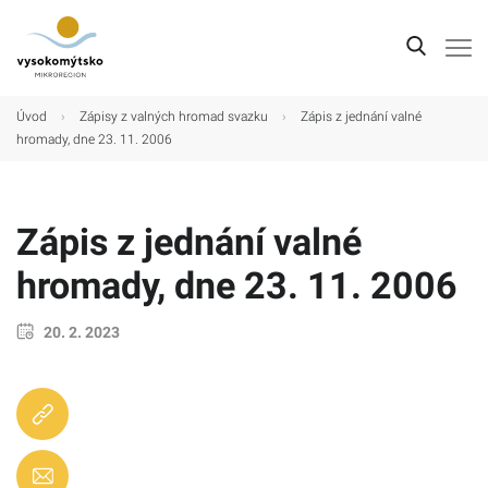
Úvod
Úvod
›
Zápisy z valných hromad svazku
›
Zápis z jednání valné
hromady, dne 23. 11. 2006
Mikroregion
Obce
Zápis z jednání valné
Turistické cíle
hromady, dne 23. 11. 2006
Kultura
Kontakt
20. 2. 2023