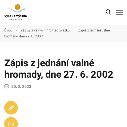
Úvod
Úvod
›
Zápisy z valných hromad svazku
›
Zápis z jednání valné
hromady, dne 27. 6. 2002
Mikroregion
Obce
Zápis z jednání valné
Turistické cíle
hromady, dne 27. 6. 2002
Kultura
Kontakt
20. 2. 2023