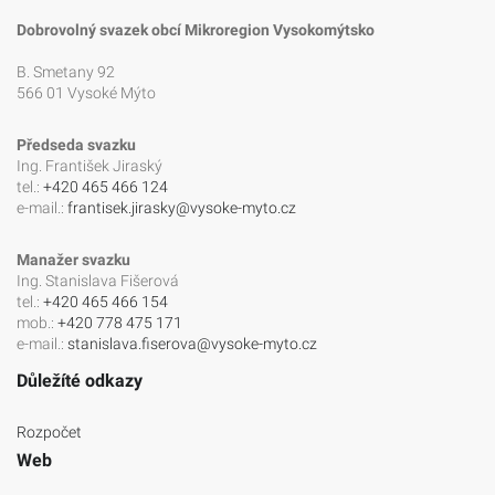
Dobrovolný svazek obcí Mikroregion Vysokomýtsko
B. Smetany 92
566 01 Vysoké Mýto
Předseda svazku
Ing. František Jiraský
tel.:
+420 465 466 124
e-mail.:
frantisek.jirasky@vysoke-myto.cz
Manažer svazku
Ing. Stanislava Fišerová
tel.:
+420 465 466 154
mob.:
+420 778 475 171
e-mail.:
stanislava.fiserova@vysoke-myto.cz
Důležíté odkazy
Rozpočet
Web