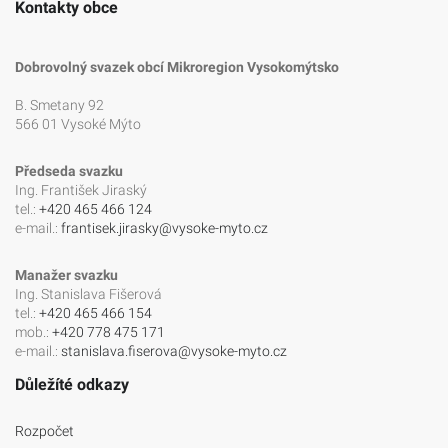
Kontakty obce
Dobrovolný svazek obcí Mikroregion Vysokomýtsko
B. Smetany 92
566 01 Vysoké Mýto
Předseda svazku
Ing. František Jiraský
tel.:
+420 465 466 124
e-mail.:
frantisek.jirasky@vysoke-myto.cz
Manažer svazku
Ing. Stanislava Fišerová
tel.:
+420 465 466 154
mob.:
+420 778 475 171
e-mail.:
stanislava.fiserova@vysoke-myto.cz
Důležíté odkazy
Rozpočet