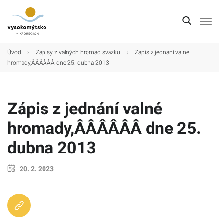
Úvod
Úvod
›
Zápisy z valných hromad svazku
›
Zápis z jednání valné
hromady,ÂÂÂÂÂÂ dne 25. dubna 2013
Mikroregion
Obce
Zápis z jednání valné
Turistické cíle
hromady,ÂÂÂÂÂÂ dne 25.
Kultura
dubna 2013
Kontakt
20. 2. 2023