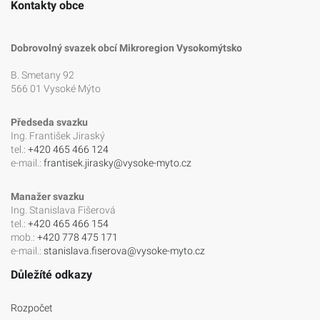
Kontakty obce
Dobrovolný svazek obcí Mikroregion Vysokomýtsko
B. Smetany 92
566 01 Vysoké Mýto
Předseda svazku
Ing. František Jiraský
tel.:
+420 465 466 124
e-mail.:
frantisek.jirasky@vysoke-myto.cz
Manažer svazku
Ing. Stanislava Fišerová
tel.:
+420 465 466 154
mob.:
+420 778 475 171
e-mail.:
stanislava.fiserova@vysoke-myto.cz
Důležíté odkazy
Rozpočet