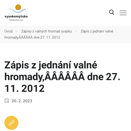
Úvod
Úvod
›
Zápisy z valných hromad svazku
›
Zápis z jednání valné
hromady,ÂÂÂÂÂÂ dne 27. 11. 2012
Mikroregion
Obce
Zápis z jednání valné
Turistické cíle
hromady,ÂÂÂÂÂÂ dne 27.
Kultura
11. 2012
Kontakt
20. 2. 2023