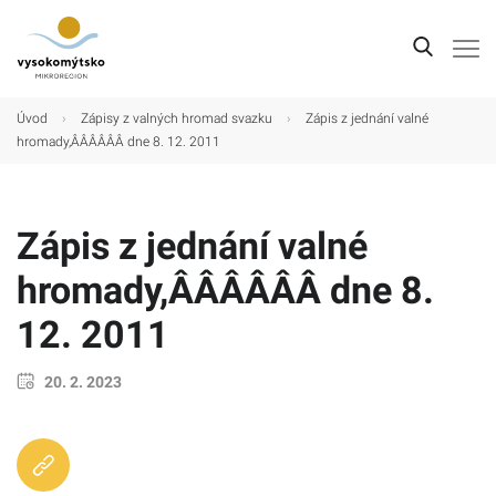
Úvod
Úvod
›
Zápisy z valných hromad svazku
›
Zápis z jednání valné
hromady,ÂÂÂÂÂÂ dne 8. 12. 2011
Mikroregion
Obce
Zápis z jednání valné
Turistické cíle
hromady,ÂÂÂÂÂÂ dne 8.
Kultura
12. 2011
Kontakt
20. 2. 2023