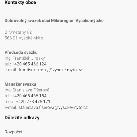
Kontakty obce
Dobrovolný svazek obcí Mikroregion Vysokomýtsko
B. Smetany 92
566 01 Vysoké Mýto
Předseda svazku
Ing. František Jiraský
tel.:
+420 465 466 124
e-mail.:
frantisek.jirasky@vysoke-myto.cz
Manažer svazku
Ing. Stanislava Fišerová
tel.:
+420 465 466 154
mob.:
+420 778 475 171
e-mail.:
stanislava.fiserova@vysoke-myto.cz
Důležíté odkazy
Rozpočet