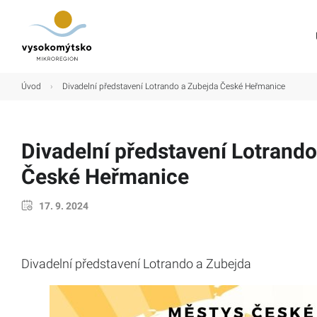
Úvod
Úvod
›
Divadelní představení Lotrando a Zubejda České Heřmanice
Mikroregion
Obce
Divadelní představení Lotrando
Turistické cíle
České Heřmanice
Kultura
17. 9. 2024
Kontakt
Divadelní představení Lotrando a Zubejda