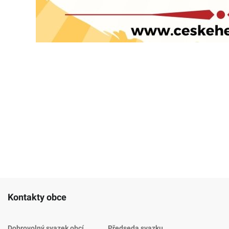
Kontakty obce
Dobrovolný svazek obcí
Předseda svazku