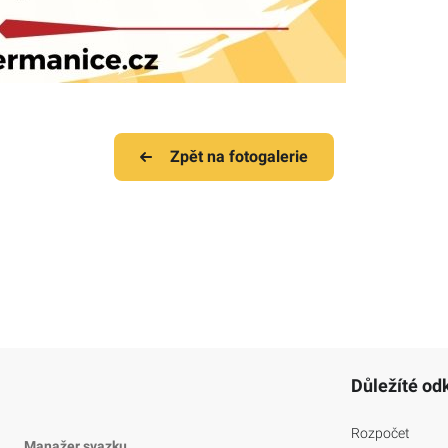
Zpět na fotogalerie
Důležíté od
Rozpočet
Manažer svazku