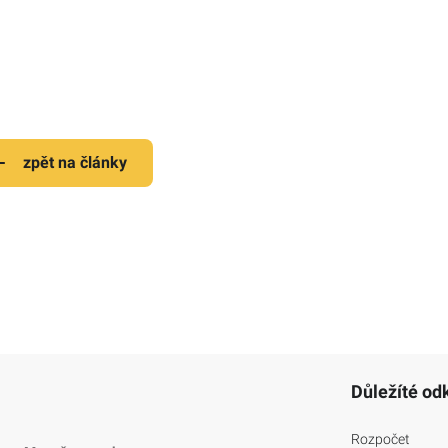
zpět na články
Důležíté od
Rozpočet