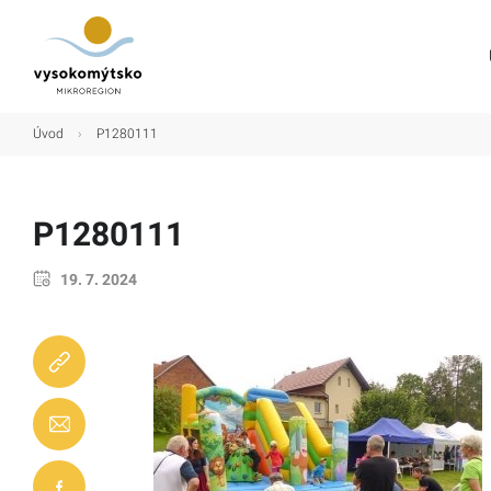
Úvod
Úvod
›
P1280111
Mikroregion
Obce
P1280111
Turistické cíle
19. 7. 2024
Kultura
Kontakt