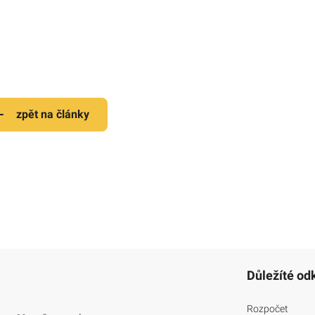
zpět na články
Důležíté od
Rozpočet