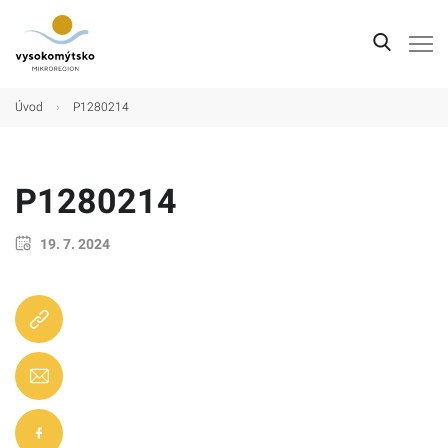
Úvod
Úvod
›
P1280214
Mikroregion
Obce
P1280214
Turistické cíle
19. 7. 2024
Kultura
Kontakt