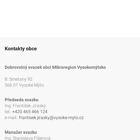
Kontakty obce
Dobrovolný svazek obcí Mikroregion Vysokomýtsko
B. Smetany 92
566 01 Vysoké Mýto
Předseda svazku
Ing. František Jiraský
tel.:
+420 465 466 124
e-mail.:
frantisek.jirasky@vysoke-myto.cz
Manažer svazku
Ing. Stanislava Fišerová