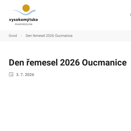
Úvod
Úvod
›
Den řemesel 2026 Oucmanice
Mikroregion
Obce
Den řemesel 2026 Oucmanice
Turistické cíle
3. 7. 2026
Kultura
Kontakt