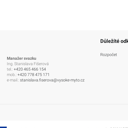
Důležíté od
Rozpočet
Manažer svazku
Ing. Stanislava Fišerová
tel.:
+420 465 466 154
mob.:
+420 778 475 171
e-mail.:
stanislava.fiserova@vysoke-myto.cz