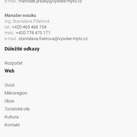
e-mail.:
frantisek.jirasky@vysoke-myto.cz
Manažer svazku
Ing. Stanislava Fišerová
tel.:
+420 465 466 154
mob.:
+420 778 475 171
e-mail.:
stanislava.fiserova@vysoke-myto.cz
Důležíté odkazy
Rozpočet
Web
Úvod
Mikroregion
Obce
Turistické cíle
Kultura
Kontakt