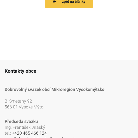
zpět na články
Kontakty obce
Dobrovolný svazek obcí Mikroregion Vysokomýtsko
B. Smetany 92
566 01 Vysoké Mýto
Předseda svazku
Ing. František Jiraský
tel.:
+420 465 466 124