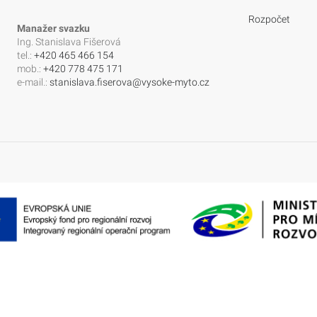
Rozpočet
Manažer svazku
Ing. Stanislava Fišerová
tel.:
+420 465 466 154
mob.:
+420 778 475 171
e-mail.:
stanislava.fiserova@vysoke-myto.cz