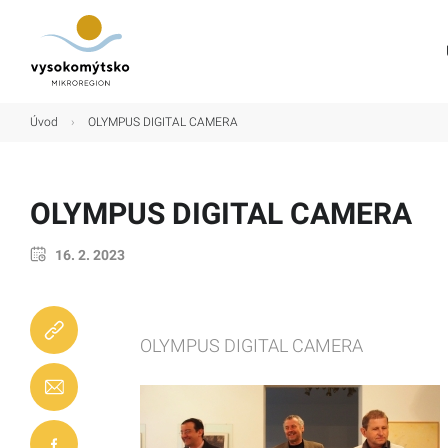
Úvod
Úvod
›
OLYMPUS DIGITAL CAMERA
Mikroregion
Obce
OLYMPUS DIGITAL CAMERA
Turistické cíle
16. 2. 2023
Kultura
Kontakt
OLYMPUS DIGITAL CAMERA