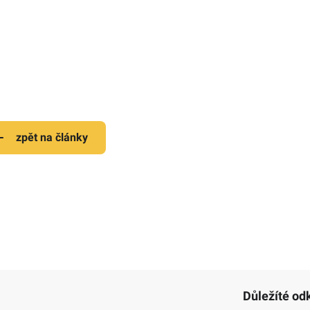
zpět na články
Důležíté od