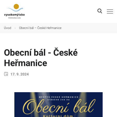
Úvod
Úvod
›
Obecní bál – České Heřmanice
Mikroregion
Obce
Obecní bál - České
Turistické cíle
Heřmanice
Kultura
17. 9. 2024
Kontakt