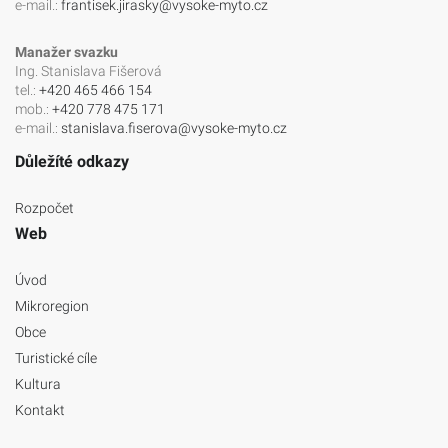
e-mail.:
frantisek.jirasky@vysoke-myto.cz
Manažer svazku
Ing. Stanislava Fišerová
tel.:
+420 465 466 154
mob.:
+420 778 475 171
e-mail.:
stanislava.fiserova@vysoke-myto.cz
Důležíté odkazy
Rozpočet
Web
Úvod
Mikroregion
Obce
Turistické cíle
Kultura
Kontakt