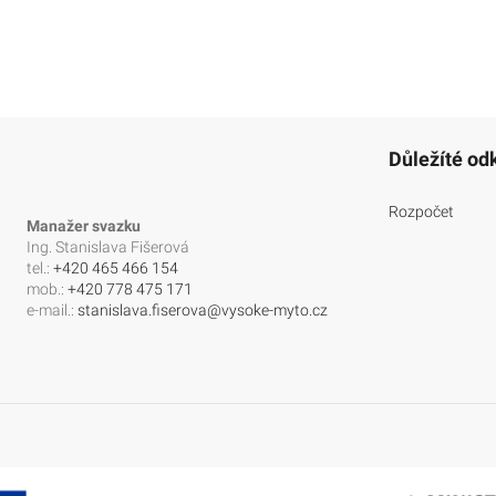
Důležíté od
Rozpočet
Manažer svazku
Ing. Stanislava Fišerová
tel.:
+420 465 466 154
mob.:
+420 778 475 171
e-mail.:
stanislava.fiserova@vysoke-myto.cz