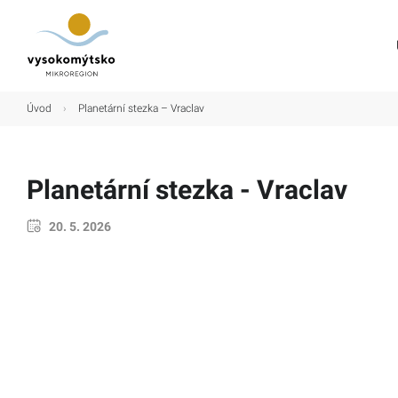
Úvod
Úvod
›
Planetární stezka – Vraclav
Mikroregion
Obce
Planetární stezka - Vraclav
Turistické cíle
20. 5. 2026
Kultura
Kontakt