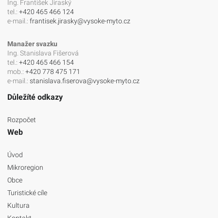
Ing. František Jiraský
tel.:
+420 465 466 124
e-mail.:
frantisek.jirasky@vysoke-myto.cz
Manažer svazku
Ing. Stanislava Fišerová
tel.:
+420 465 466 154
mob.:
+420 778 475 171
e-mail.:
stanislava.fiserova@vysoke-myto.cz
Důležíté odkazy
Rozpočet
Web
Úvod
Mikroregion
Obce
Turistické cíle
Kultura