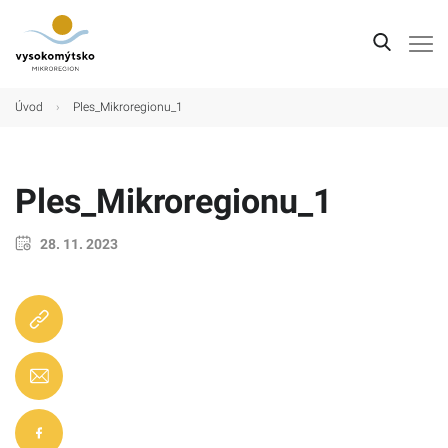
Úvod
Úvod
›
Ples_Mikroregionu_1
Mikroregion
Obce
Ples_Mikroregionu_1
Turistické cíle
28. 11. 2023
Kultura
Kontakt