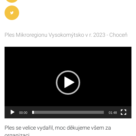
Ples Mikroregionu Vysokomýtsko v r. 2023 - Choceň
Video
přehrávač
00:00
01:48
Ples se velice vydařil, moc děkujeme všem za
organizaci.