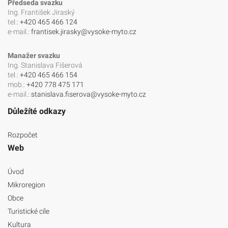
Předseda svazku
Ing. František Jiraský
tel.:
+420 465 466 124
e-mail.:
frantisek.jirasky@vysoke-myto.cz
Manažer svazku
Ing. Stanislava Fišerová
tel.:
+420 465 466 154
mob.:
+420 778 475 171
e-mail.:
stanislava.fiserova@vysoke-myto.cz
Důležíté odkazy
Rozpočet
Web
Úvod
Mikroregion
Obce
Turistické cíle
Kultura